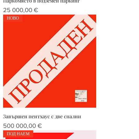
Паркомясто в подземен паркинг
Цена
25 000,00 €
НОВО
Завършен пентхаус с две спални
Цена
500 000,00 €
ПОД НАЕМ