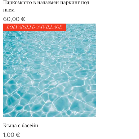
Паркомясто в надземен паркинг под
наем
Цена
60,00 €
BOLYARSKI DOM VILLAGE
Къща с басейн
Цена
1,00 €