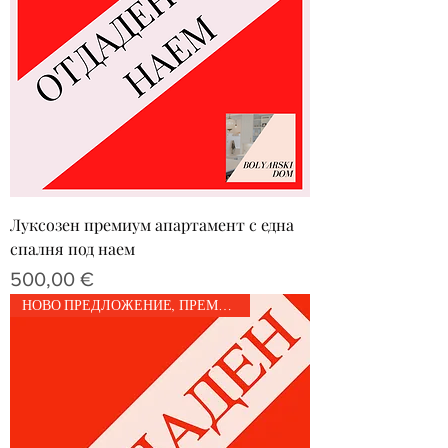
Луксозен премиум апартамент с една
спалня под наем
Цена
500,00 €
НОВО ПРЕДЛОЖЕНИЕ, ПРЕМИУМ