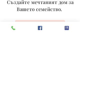
Създайте мечтаният дом за
Вашето семейство.
Свържете се с нас
Обадете се на
0899935879
Последвайте ни
СПОДЕЛЕТЕ ТУК ВАШЕТО МНЕНИЕ ЗА "БОЛЯРСКИ ДОМ"
Поверителност & Бисквитки
Блог