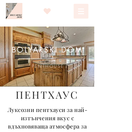
BOLYARSKI DOM
PENTHOUSE
ПЕНТХАУС
Луксозни пентхауси за най-
изтънчения вкус с
вдъхновяваща атмосфера за