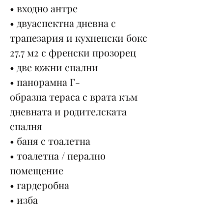
• входно антре
• двуаспектна дневна с
трапезария и кухненски бокс
27.7 м2 с френски прозорец
• две южни спални
• панорамна Г-
образна тераса с врата към
дневната и родителската
спалня
• баня с тоалетна
• тоалетна / перално
помещение
• гардеробна
• изба