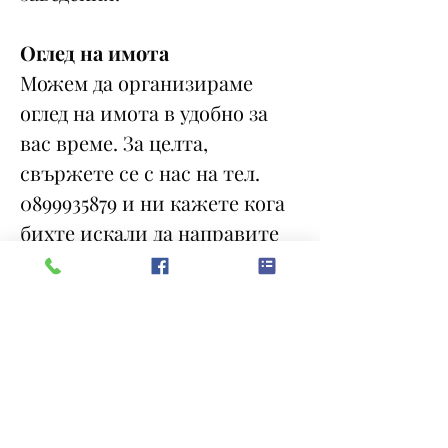
Оглед на имота
Можем да организираме
оглед на имота в удобно за
вас време. За целта,
свържете се с нас на тел.
0899935879 и ни кажете кога
бихте искали да направите
оглед.
Резервация на имота
Имотът може да бъде
резервиран и свален от
продажба със заплащане на
депозит, след което се