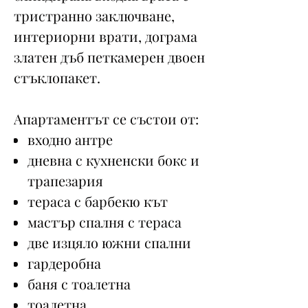
тристранно заключване,
интериорни врати, дограма
златен дъб петкамерен двоен
стъклопакет.
Апартаментът се състои от:
входно антре
дневна с кухненски бокс и
трапезария
тераса с барбекю кът
мастър спалня с тераса
две изцяло южни спални
гардеробна
баня с тоалетна
тоалетна