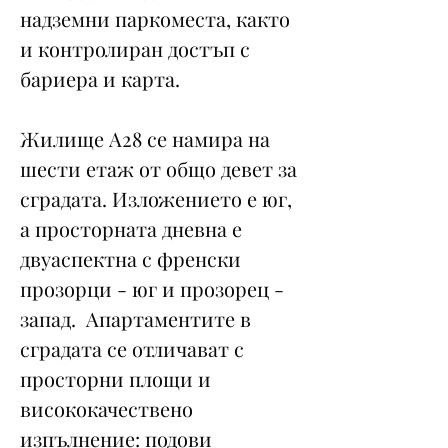
надземни паркоместа, както
и контролиран достъп с
бариера и карта.
Жилище А28 се намира на
шести етаж от общо девет за
сградата. Изложението е юг,
а просторната дневна е
двуаспектна с френски
прозорци - юг и прозорец -
запад. Апартаментите в
сградата се отличават с
просторни площи и
висококачествено
изпълнение: подови