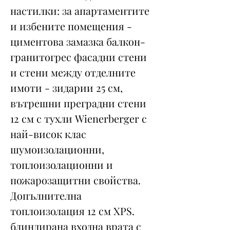
настилки: за апартаментите
и избените помещения -
циментова замазка балкон-
гранитогрес фасадни стени
и стени между отделните
имоти - зидарии 25 см,
вътрешни преградни стени
12 см с тухли Wienerberger с
най-висок клас
шумоизолационни,
топлоизолационни и
пожарозащитни свойства.
Допълнителна
топлоизолация 12 см XPS.
блиндирана входна врата с