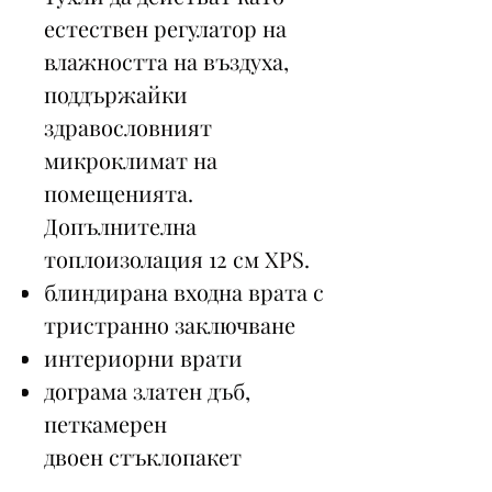
естествен регулатор на
влажността на въздуха,
поддържайки
здравословният
микроклимат на
помещенията.
Допълнителна
топлоизолация 12 см XPS.
блиндирана входна врата с
тристранно заключване
интериорни врати
дограма златен дъб,
петкамерен
двоен стъклопакет