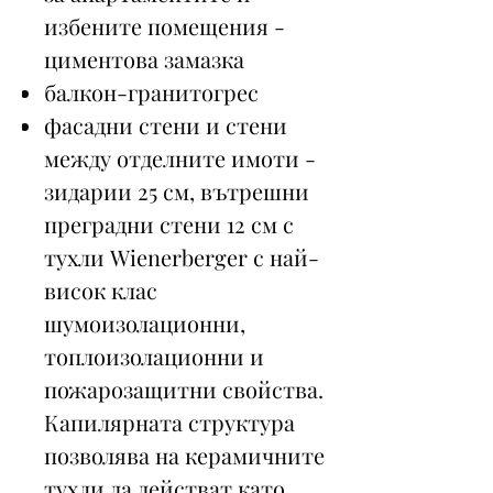
избените помещения -
циментова замазка
балкон-гранитогрес
фасадни стени и стени
между отделните имоти -
зидарии 25 см, вътрешни
преградни стени 12 см с
тухли Wienerberger с най-
висок клас
шумоизолационни,
топлоизолационни и
пожарозащитни свойства.
Капилярната структура
позволява на керамичните
тухли да действат като