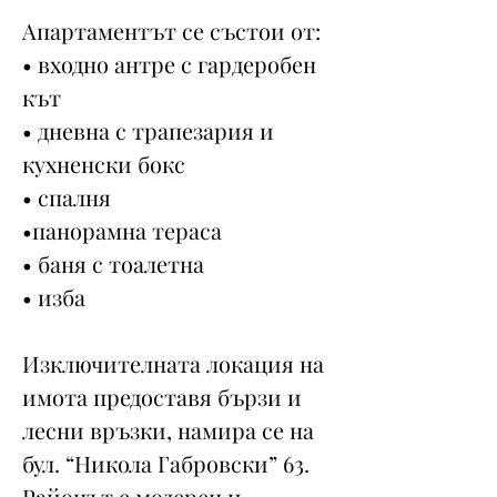
Апартаментът се състои от:
• входно антре с гардеробен
кът
• дневна с трапезария и
кухненски бокс
• спалня
•панорамна тераса
• баня с тоалетна
• изба
Изключителната локация на
имота предоставя бързи и
лесни връзки, намира се на
бул. “Никола Габровски” 63.
Районът е модерен и