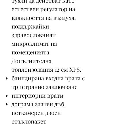
тухли да действат като
естествен регулатор на
влажността на въздуха,
поддържайки
здравословният
микроклимат на
помещенията.
Допълнителна
топлоизолация 12 см XPS.
блиндирана входна врата с
тристранно заключване
интериорни врати
дограма златен дъб,
петкамерен двоен
стъклопакет