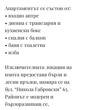
Апартаментът се състои от:
• входно антре
• дневна с трапезария и
кухненски бокс
• спалня с балкон
• баня с тоалетна
• изба
Изключителната локация на
имота предоставя бързи и
лесни връзки, намира се на
бул. “Никола Габровски” 63.
Районът е модерен и
бързоразвиващ се,