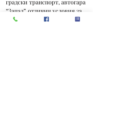
градски транспорт, автогара
“Запад”, отлични условия за
паркиране, супермаркети,
магазини, учебни заведения,
места за релакс и
забавления, „Mall Veliko
Tarnovo”, рeсторанти и
заведения.
Оглед на имота
Можем да организираме
оглед на имота в удобно за
вас време. За целта,
свържете се с нас и ни
кажете кога бихте искали да