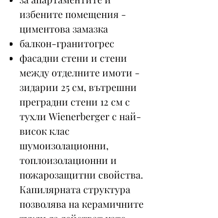
избените помещения -
циментова замазка
балкон-гранитогрес
фасадни стени и стени
между отделните имоти -
зидарии 25 см, вътрешни
преградни стени 12 см с
тухли Wienerberger с най-
висок клас
шумоизолационни,
топлоизолационни и
пожарозащитни свойства.
Капилярната структура
позволява на керамичните