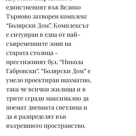
единственият във Велико
Търново затворен комплекс
“Болярски Дом”. Комплексът
е ситуиран в една от най-
съвременните зони на
старата столица -
престижният бул. “Никола
Габровски”. “Болярски Дом” е
умело проектиран шахматно,
така че всички жилища и в
трите сгради максимално да
поемат дневната светлина и
да я разпределят във
вътрешното пространство.