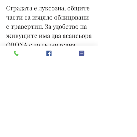
Сградата е луксозна, общите
части са изцяло облицовани
с травертин. За удобство на
живущите има два асансьора
ORONA с допълнителна
спирка към избите и
подземният паркинг.
Свържете се с нас на тел.
0899935879, за да
организирате оглед.
Очакваме Ви!