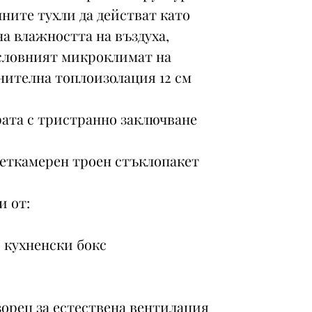
ните тухли да действат като
на влажността на въздуха,
словният микроклимат на
ителна топлоизолация 12 см
рата с тристранно заключване
петкамерен троен стъклопакет
и от:
и кухненски бокс
озорец за естествена вентилация