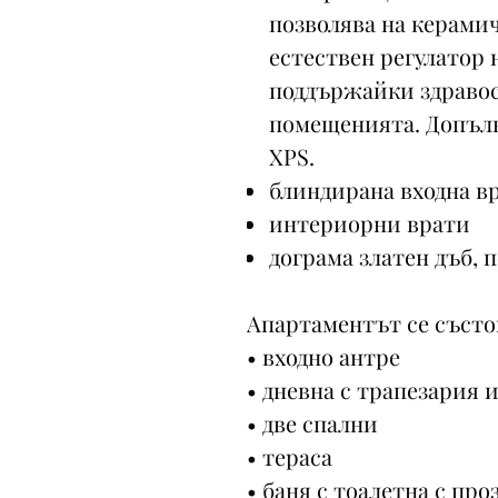
позволява на керамич
естествен регулатор 
поддържайки здраво
помещенията. Допълн
XPS.
блиндирана входна в
интериорни врати
дограма златен дъб, 
Апартаментът се състо
• входно антре
• дневна с трапезария 
• две спални
• тераса
• баня с тоалетна с пр