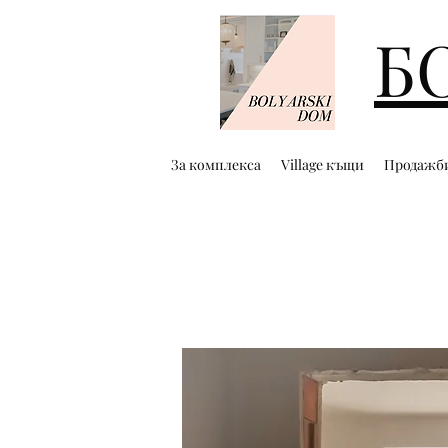
Б
За комплекса
Village къщи
Продажб