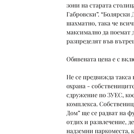
зони на старата столиц
Габровски”. “Болярски 
шахматно, така че вси
максимално да поемат д
разпределят във вътре
Обявената цена е с вкл
Не се предвижда такса
охрана - собственицит
сдружение по ЗУЕС, кое
комплекса. Собствениц
Дом” ще се радват на 
отдих и развлечение, д
надземни паркоместа, 