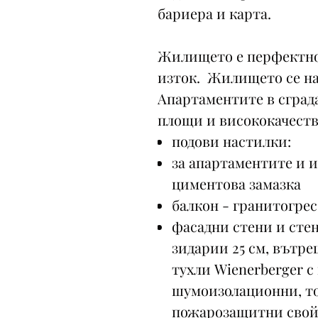
бариера и карта.
Жилището е перфектно 
изток. Жилището се на
Апартаментите в сграда
площи и висококачеств
подови настилки:
за апартаментите и 
циментова замазка
балкон - гранитогрес
фасадни стени и сте
зидарии 25 см, вътре
тухли Wienerberger с
шумоизолационни, т
пожарозащитни свойс