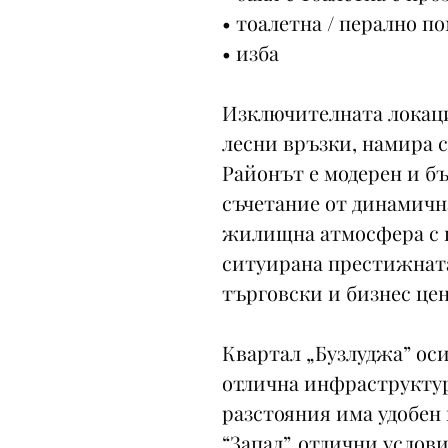
• тоалетна / перално 
• изба
Изключителната локаци
лесни връзки, намира се
Районът е модерен и б
съчетание от динамична
жилищна атмосфера с п
ситуирана престижната
търговски и бизнес це
Квартал „Бузлуджа” ос
отлична инфраструктур
разстояния има удобен 
“Запад”, отлични услов