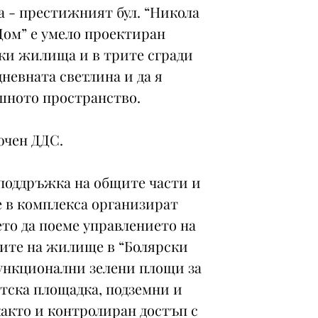
а - престижният бул. “Никола
Дом” е умело проектиран
чки жилища и в трите сгради
невната светлина и да я
шното пространство.
ючен ДДС.
 поддръжка на общите части и
е в комплекса организират
то да поеме управлението на
ите на жилище в “Болярски
функционални зелени площи за
етска площадка, подземни и
както и контролиран достъп с