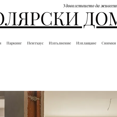
Удоволствието да живееш
ОЛЯРСКИ ДО
и
Паркинг
Пентхаус
Изпълнение
Изплащане
Снимки