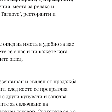
ения, места за релакс и
o Tarnovo”, рeсторанти и
оглед на имота в удобно за вас
те се с нас и ни кажете кога
ите оглед.
езервиран и свален от продажба
ит, след което се прекратява
 с други купувачи и започва
ите за сключване на
телен договор. Свържете се с с