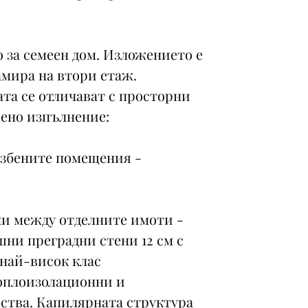
за семеен дом. Изложението е
мира на втори етаж.
та се отличават с просторни
ено изпълнение:
избените помещения -
ни между отделните имоти -
шни преградни стени 12 см с
 най-висок клас
оплоизолационни и
тва. Капилярната структура