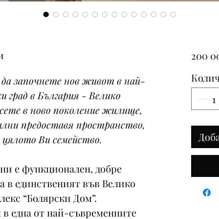
и
200 0
Колич
 да започнете нов живот в най-
и град в България - Велико
есете в ново поколение жилище,
ални предоставя пространство,
Доб
 цялото Ви семейство.
лни е функционален, добре
а в единственият във Велико
лекс “Болярски Дом”.
 в една от най-съвременните