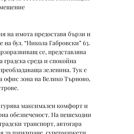
помещение
я на имота предоставя бързи и
 на бул. “Никола Габровски” 63.
ързоразвиващ се, представлява
 градска среда и спокойна
реобладаваща зеленина. Тук е
 офис зона на Велико Търново,
нтрове.
игурява максимален комфорт и
на обезпеченост. На пешеходни
градски транспорт, автогара
ия за паркиране, супермаркети,