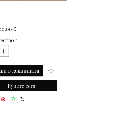
Цена
00,00 €
ество
*
ави в кошницата
Купете сега