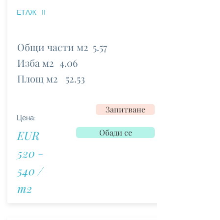
ЕТАЖ
II
Общи части м2
5.57
Изба м2
4.06
Площ м2
52.53
Запитване
Цена:
Обади се
EUR
520 -
540 /
m2