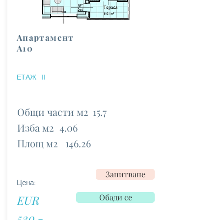
Апартамент
А10
ЕТАЖ
II
Общи части м2
15.7
Изба м2
4.06
Площ м2
146.26
Запитване
Цена:
Обади се
EUR
520 -