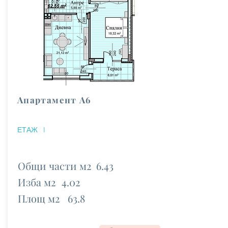
Апартамент А6
ЕТАЖ
I
Общи части м2
6.43
Изба м2
4.02
Площ м2
63.8