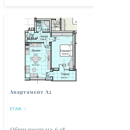
Апартамент А2
ЕТАЖ
I
Общи части м2
6.28