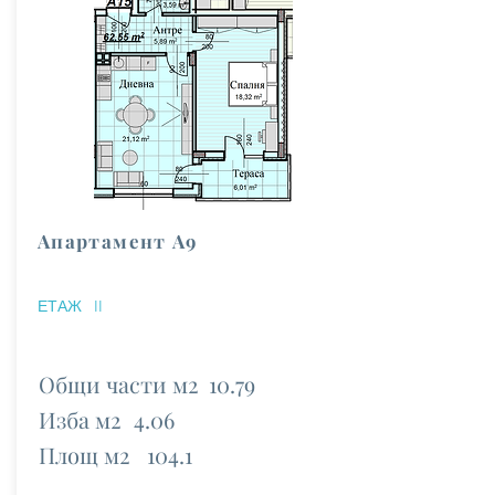
Апартамент А9
ЕТАЖ
II
Общи части м2
10.79
Изба м2
4.06
Площ м2
104.1