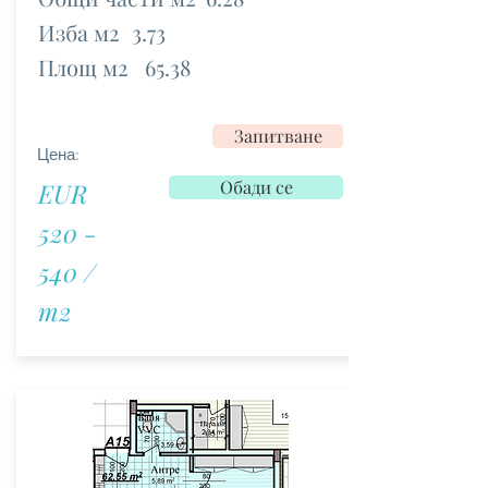
Изба м2
3.73
Площ м2
65.38
Запитване
Цена:
Обади се
EUR
520 -
540 /
m2