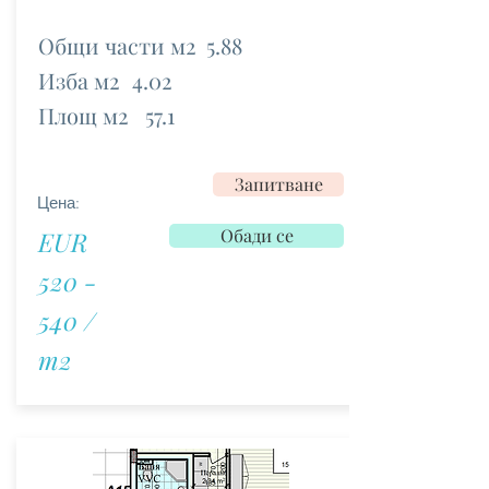
Общи части м2
5.88
Изба м2
4.02
Площ м2
57.1
Запитване
Цена:
Обади се
EUR
520 -
540 /
m2