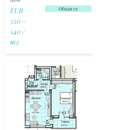
Обади се
EUR
520 -
540 /
m2