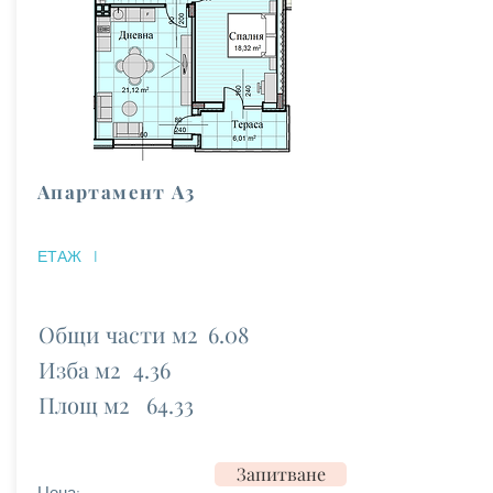
Апартамент А3
ЕТАЖ
I
Общи части м2
6.08
Изба м2
4.36
Площ м2
64.33
Запитване
Цена: