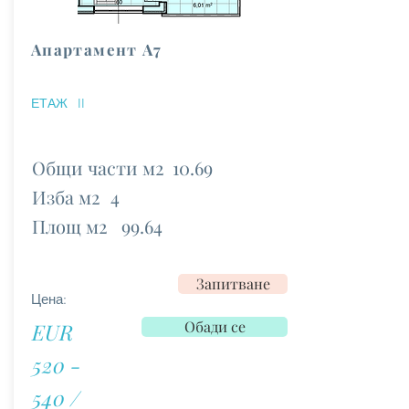
Апартамент А7
ЕТАЖ
II
Общи части м2
10.69
Изба м2
4
Площ м2
99.64
Запитване
Цена:
Обади се
EUR
520 -
540 /