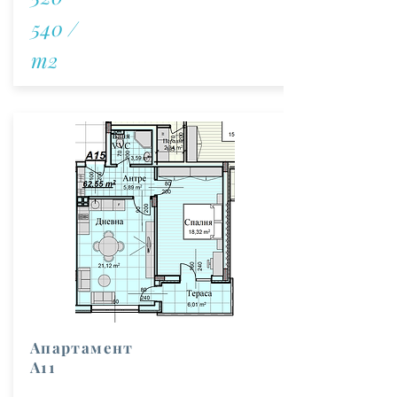
540 /
m2
Апартамент
А11