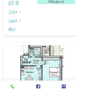
Обади се
EUR
520 -
540 /
m2
Апартамент