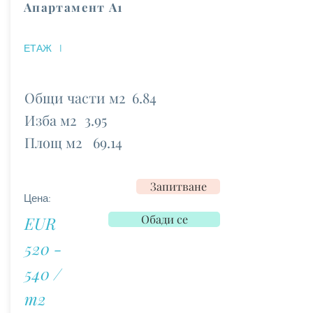
Апартамент А1
ЕТАЖ
I
Общи части м2
6.84
Изба м2
3.95
Площ м2
69.14
Запитване
Цена:
Обади се
EUR
520 -
540 /
m2