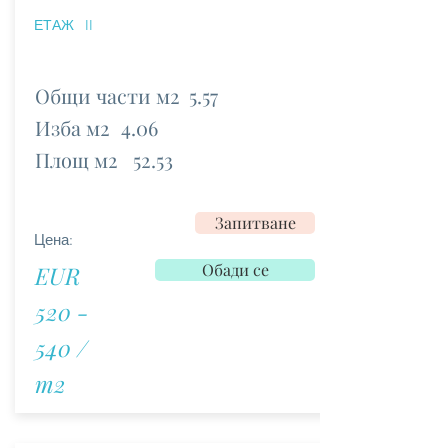
ЕТАЖ
II
Общи части м2
5.57
Изба м2
4.06
Площ м2
52.53
Запитване
Цена:
Обади се
EUR
520 -
540 /
m2