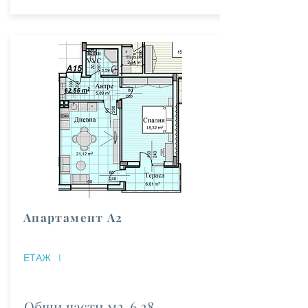
Апартамент А2
ЕТАЖ
I
Общи части м2
6.28