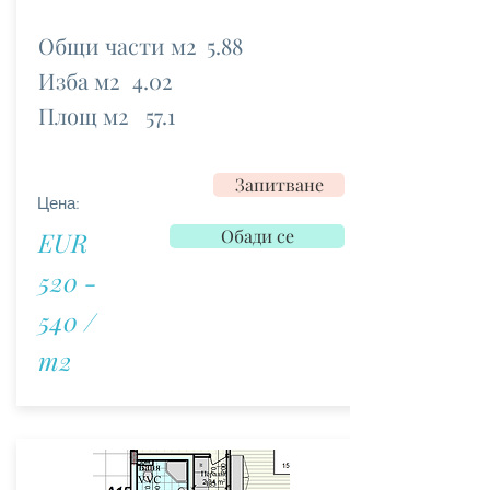
Общи части м2
5.88
Изба м2
4.02
Площ м2
57.1
Запитване
Цена:
Обади се
EUR
520 -
540 /
m2