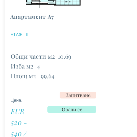
Апартамент А7
ЕТАЖ
II
Общи части м2
10.69
Изба м2
4
Площ м2
99.64
Запитване
Цена:
Обади се
EUR
520 -
540 /