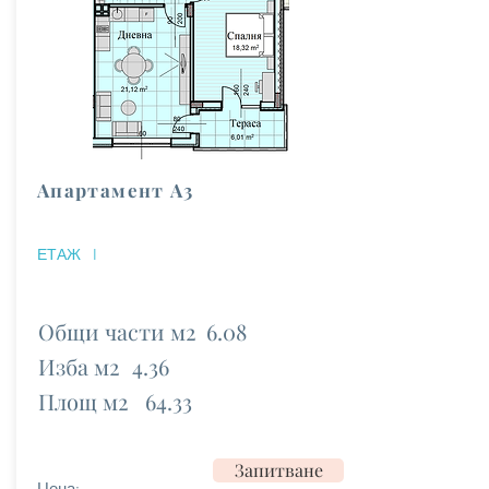
Апартамент А3
ЕТАЖ
I
Общи части м2
6.08
Изба м2
4.36
Площ м2
64.33
Запитване
Цена: