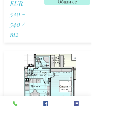
Обади се
EUR
520 -
540 /
m2
Апартамент