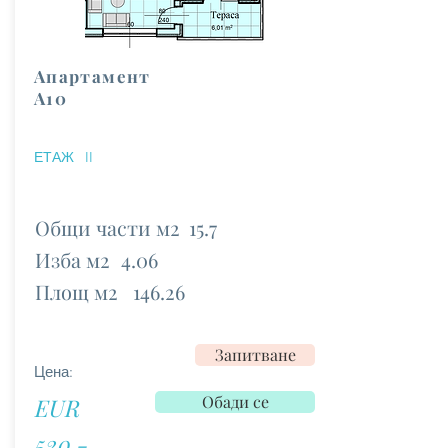
Апартамент
А10
ЕТАЖ
II
Общи части м2
15.7
Изба м2
4.06
Площ м2
146.26
Запитване
Цена:
Обади се
EUR
520 -