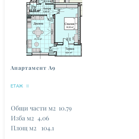
Апартамент А9
ЕТАЖ
II
Общи части м2
10.79
Изба м2
4.06
Площ м2
104.1