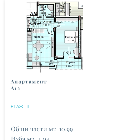
Апартамент
А12
ЕТАЖ
II
Общи части м2
10.99
Изба м2
4.04