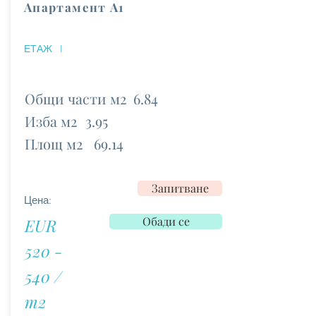
Апартамент А1
ЕТАЖ
I
Общи части м2
6.84
Изба м2
3.95
Площ м2
69.14
Запитване
Цена:
Обади се
EUR
520 -
540 /
m2