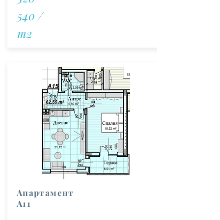
540 /
m2
Апартамент
А11