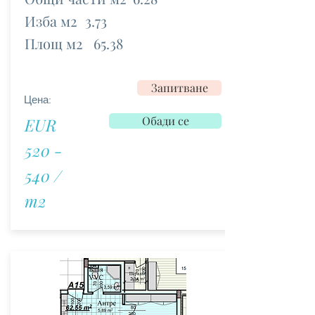
Изба м2
3.73
Площ м2
65.38
Запитване
Цена:
Обади се
EUR
520 -
540 /
m2