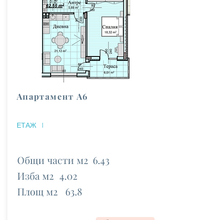
Апартамент А6
ЕТАЖ
I
Общи части м2
6.43
Изба м2
4.02
Площ м2
63.8