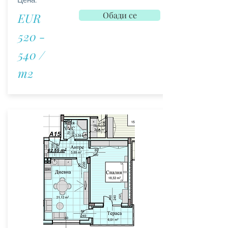
Обади се
EUR
520 -
540 /
m2