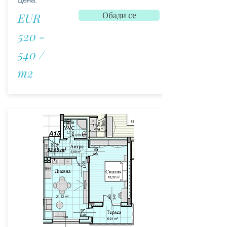
Обади се
EUR
520 -
540 /
m2