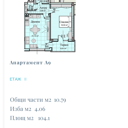
Апартамент А9
ЕТАЖ
II
Общи части м2
10.79
Изба м2
4.06
Площ м2
104.1