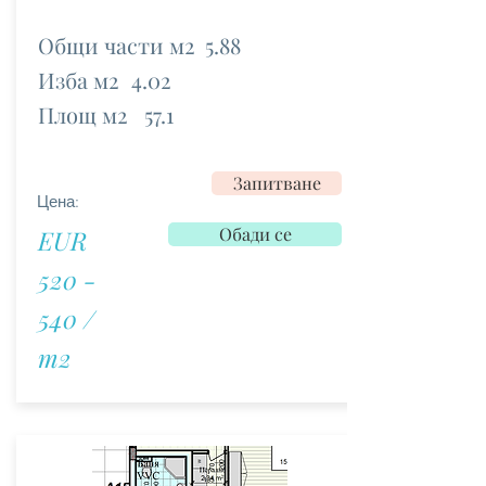
Общи части м2
5.88
Изба м2
4.02
Площ м2
57.1
Запитване
Цена:
Обади се
EUR
520 -
540 /
m2