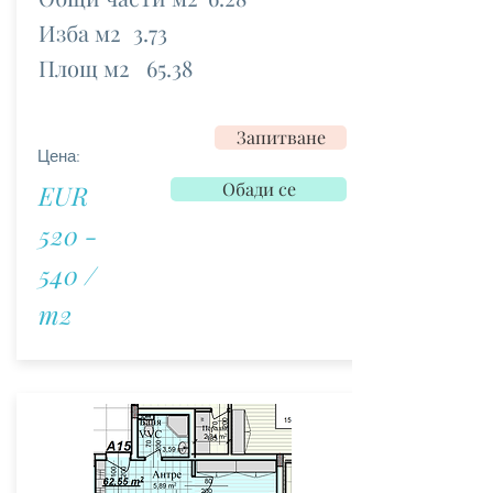
Изба м2
3.73
Площ м2
65.38
Запитване
Цена:
Обади се
EUR
520 -
540 /
m2