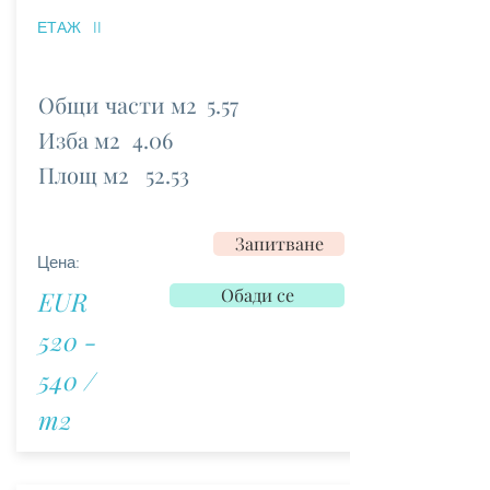
ЕТАЖ
II
Общи части м2
5.57
Изба м2
4.06
Площ м2
52.53
Запитване
Цена:
Обади се
EUR
520 -
540 /
m2