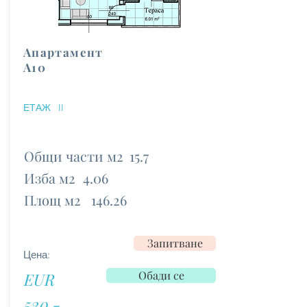
Апартамент
А10
ЕТАЖ
II
Общи части м2
15.7
Изба м2
4.06
Площ м2
146.26
Запитване
Цена:
Обади се
EUR
520 -