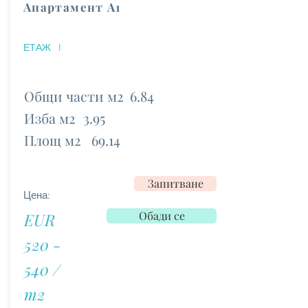
Апартамент А1
ЕТАЖ
I
Общи части м2
6.84
Изба м2
3.95
Площ м2
69.14
Запитване
Цена:
Обади се
EUR
520 -
540 /
m2