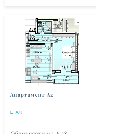
Апартамент А2
ЕТАЖ
I
Общи части м2
6.28