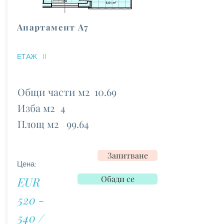
Апартамент А7
ЕТАЖ
II
Общи части м2
10.69
Изба м2
4
Площ м2
99.64
Запитване
Цена:
Обади се
EUR
520 -
540 /