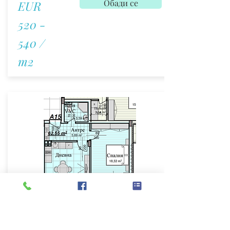
Обади се
EUR
520 -
540 /
m2
Апартамент