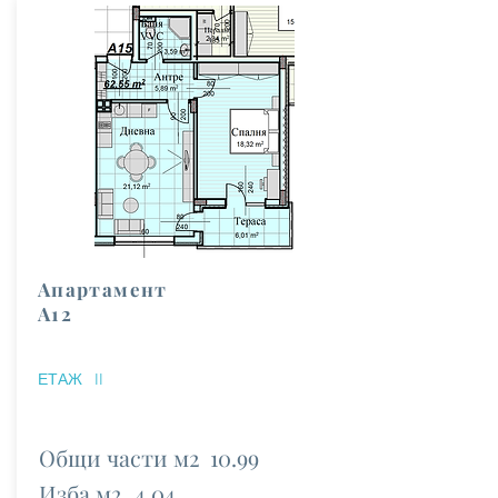
Апартамент
А12
ЕТАЖ
II
Общи части м2
10.99
Изба м2
4.04