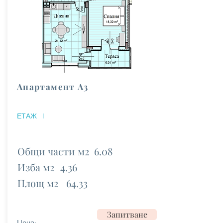
Апартамент А3
ЕТАЖ
I
Общи части м2
6.08
Изба м2
4.36
Площ м2
64.33
Запитване
Цена: