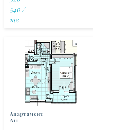
540 /
m2
Апартамент
А11