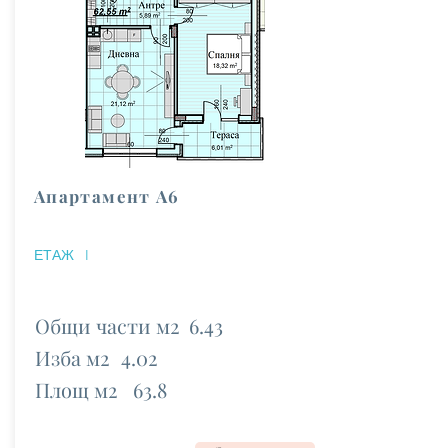
Апартамент А6
ЕТАЖ
I
Общи части м2
6.43
Изба м2
4.02
Площ м2
63.8