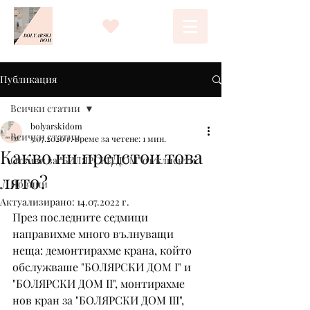
Публикация
Всички статии
bolyarskidom
Всички статии
3.07.2020 г.
време за четене: 1 мин.
Какво ни предстои това
Отзиви за "БОЛЯРСКИ ДОМ" от клиенти
лято?
Новини
Актуализирано:
14.07.2022 г.
През последните седмици 
направихме много вълнуващи 
неща: демонтирахме крана, който 
обслужваше "БОЛЯРСКИ ДОМ I" и 
"БОЛЯРСКИ ДОМ II", монтирахме 
нов кран за "БОЛЯРСКИ ДОМ III", 