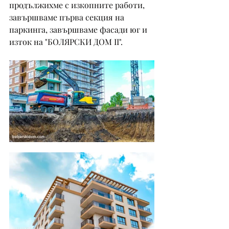
продължихме с изкопните работи, 
завършваме първа секция на 
паркинга, завършваме фасади юг и 
изток на "БОЛЯРСКИ ДОМ II".