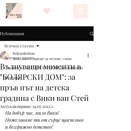
Публикация
Всички статии
bolyarskidom
Всички статии
30.07.2020 г.
време за четене: 1 мин.
Вълнуващи моменти в
Отзиви за "БОЛЯРСКИ ДОМ" от клиенти
"БОЛЯРСКИ ДОМ": за
Новини
пръв път на детска
градина с Вики ван Стей
Актуализирано:
14.07.2022 г.
На добър час, мила Вики! 
Пожелаваме ти от сърце щастливо 
и безгрижно детство!